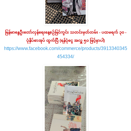
မြန်မာနွေဦးတော်လှန်ရေးနေ့စဉ်မြင်ကွင်း သတင်းမှတ်တမ်း - ပထမရက် ၃၀ -
ပုံနှိပ်စာအုပ် ထွက်ပြီ (ရန်ပုံငွေ အလှူ ၅၀ ဖြင့်မှာပါ)
https://www.facebook.com/commerce/products/3913340345
454334/