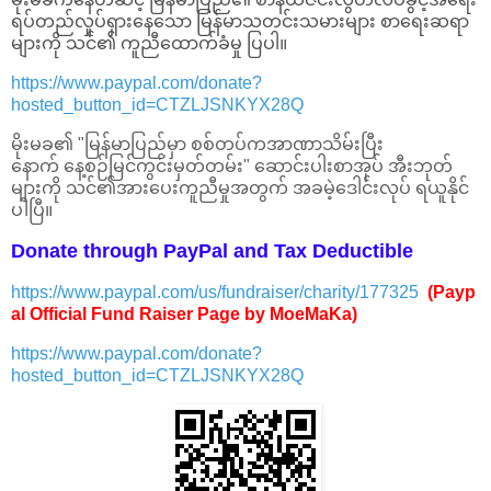
ရပ်တည်လှုပ်ရှားနေသော မြန်မာသတင်းသမားများ စာရေးဆရာ
များကို သင်၏ ကူညီထောက်ခံမှု ပြပါ။
https://www.paypal.com/donate?
hosted_button_id=CTZLJSNKYX28Q
မိုးမခ၏ "မြန်မာပြည်မှာ စစ်တပ်ကအာဏာသိမ်းပြီး
နောက် နေ့စဉ်မြင်ကွင်းမှတ်တမ်း" ဆောင်းပါးစာအုပ် အီးဘုတ်
များကို သင်၏အားပေးကူညီမှုအတွက် အခမဲ့ဒေါင်းလုပ် ရယူနိုင်
ပါပြီ။
Donate through PayPal and Tax Deductible
https://www.paypal.com/us/fundraiser/charity/177325
(Payp
al Official Fund Raiser Page by MoeMaKa)
https://www.paypal.com/donate?
hosted_button_id=CTZLJSNKYX28Q