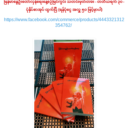
မြန်မာနွေဦးတော်လှန်ရေးနေ့စဉ်မြင်ကွင်း သတင်းမှတ်တမ်း - တတိယ
ရက် ၃၀ -
ပုံနှိပ်စာအုပ် ထွက်ပြီ
(ရန်ပုံငွေ အလှူ ၅၀ ဖြင့်မှာပါ)
https://www.facebook.com/commerce/products/4443321312
354762/