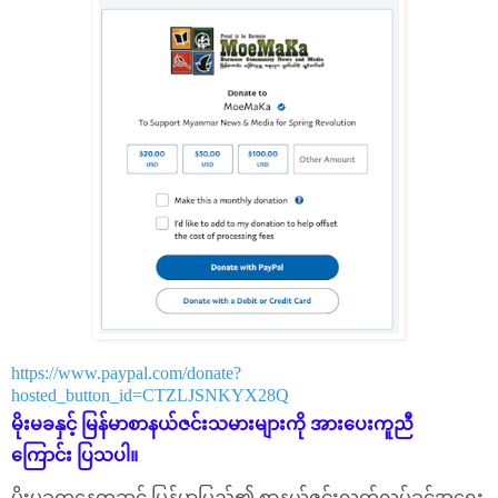
https://www.paypal.com/donate?
hosted_button_id=CTZLJSNKYX28Q
မိုးမခနှင့် မြန်မာစာနယ်ဇင်းသမားများကို အားပေးကူညီ
ကြောင်း ပြသပါ။
မိုးမခကနေတဆင့် မြန်မာပြည်၏ စာနယ်ဇင်းလွတ်လပ်ခွင့်အရေး