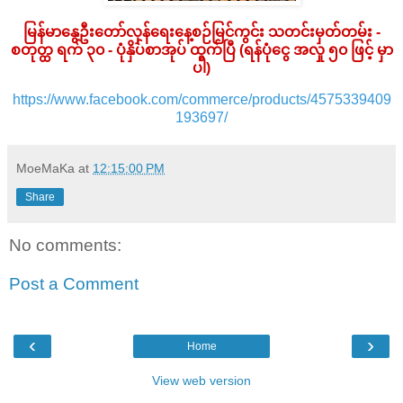
မြန်မာနွေဦးတော်လှန်ရေးနေ့စဉ်မြင်ကွင်း သတင်းမှတ်တမ်း -
စတုတ္ထ ရက် ၃၀ - ပုံနှိပ်စာအုပ် ထွက်ပြီ (ရန်ပုံငွေ အလှု ၅၀ ဖြင့် မှာ
ပါ)
https://www.facebook.com/commerce/products/4575339409
193697/
MoeMaKa
at
12:15:00 PM
Share
No comments:
Post a Comment
‹
›
Home
View web version