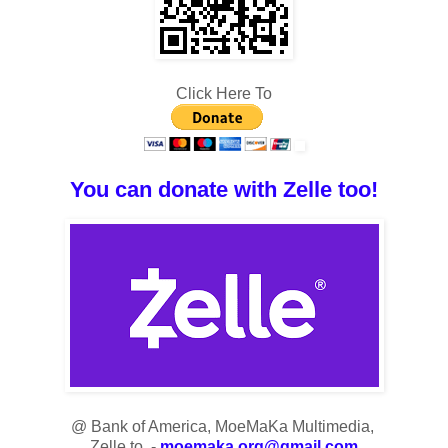
Click Here To
You can donate with Zelle too!
@ Bank of America, MoeMaKa Multimedia,
Zelle to -
moemaka.org@gmail.com