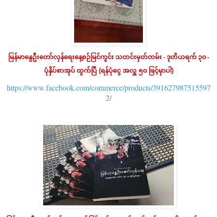
မြန်မာနွေဦးတော်လှန်ရေးနေ့စဉ်မြင်ကွင်း သတင်းမှတ်တမ်း - ဒုတိယ
ရက် ၃၀ -
ပုံနှိပ်စာအုပ် ထွက်ပြီ
(ရန်ပုံငွေ အလှူ ၅၀ ဖြင့်မှာပါ)
https://www.facebook.com/commerce/products/391627987515597
2/