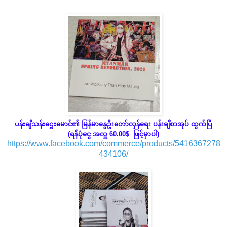
ပန်းချီသန်းဌေးမောင်၏ မြန်မာနွေဦးတော်လှန်ရေး ပန်းချီစာအုပ် ထွက်ပြီ
(ရန်ပုံငွေ အလှူ 60.00$ ဖြင့်မှာပါ)
https://www.facebook.com/commerce/products/5416367278
434106/